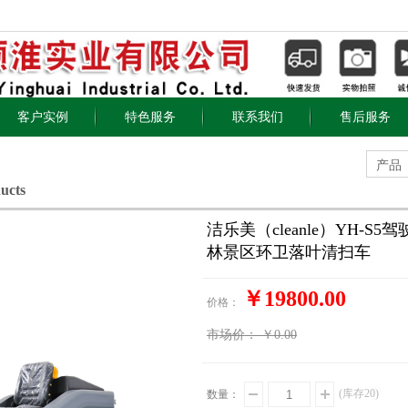
客户实例
特色服务
联系我们
售后服务
产品
ucts
洁乐美（cleanle）YH-
林景区环卫落叶清扫车
￥19800.00
价格：
市场价：
￥0.00
(库存
20
)
数量：