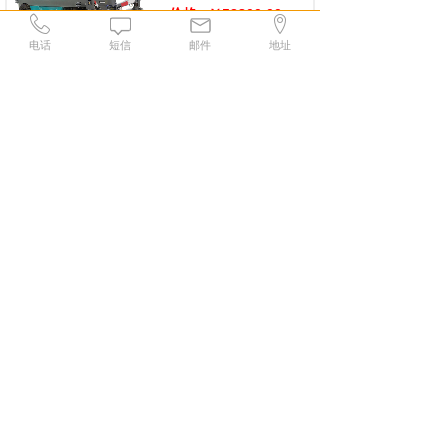
价格:
￥53800.00
电话
短信
邮件
地址
吸尘器/擦地机
默认排序
总价
防爆工业吸尘器
铁屑
铝屑吸尘器
洁乐美
AS-EX30上海工业用
吸尘机
气动式吸尘器
价格:
￥3950.00